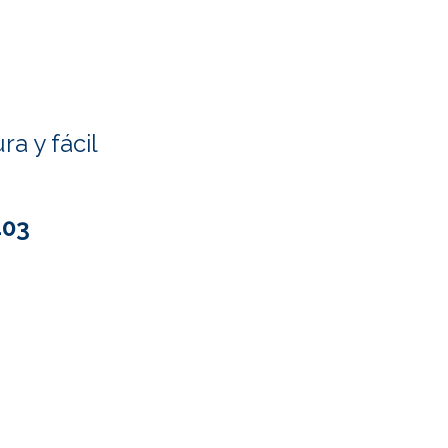
a y fácil
403