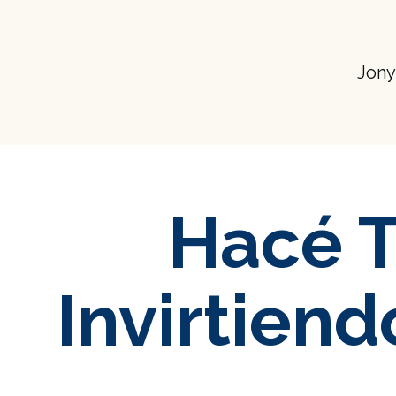
Jon
Hacé T
Invirtien